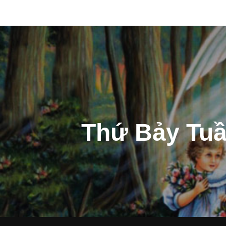
Post
navigation
Thứ Bảy Tuầ