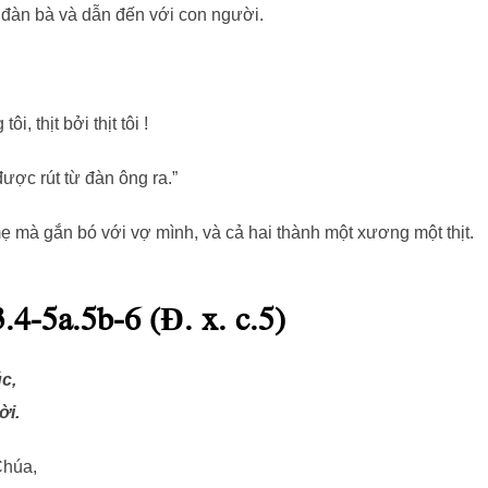
 đàn bà và dẫn đến với con người.
, thịt bởi thịt tôi !
ược rút từ đàn ông ra.”
ẹ mà gắn bó với vợ mình, và cả hai thành một xương một thịt.
.4-5a.5b-6 (Đ. x. c.5)
c,
ời.
Chúa,