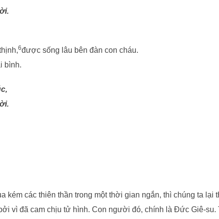
ời.
6
thịnh,
được sống lâu bên đàn con cháu.
i bình.
c,
ời.
 kém các thiên thần trong một thời gian ngắn, thì chúng ta lạ
bởi vì đã cam chịu tử hình. Con người đó, chính là Đức Giê-su.