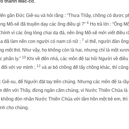
eo thánh Mác-cô.
ến gần Đức Giê-su và hỏi rằng : “Thưa Thầy, chồng có được ph
4
ng Mô-sê đã truyền dạy các ông điều gì ?”
Họ trả lời : “Ông M
Chính vì các ông lòng chai dạ đá, nên ông Mô-sê mới viết điều 
7
úa đã làm nên con người có nam có nữ ;
vì thế, người đàn ông
g một thịt. Như vậy, họ không còn là hai, nhưng chỉ là một xươn
10
c phân ly.”
Khi về đến nhà, các môn đệ lại hỏi Người về điều
12
 đối với vợ mình ;
và ai bỏ chồng để lấy chồng khác, thì cũng 
 Giê-su, để Người đặt tay trên chúng. Nhưng các môn đệ la rầ
 em đến với Thầy, đừng ngăn cấm chúng, vì Nước Thiên Chúa là
i không đón nhận Nước Thiên Chúa với tâm hồn một trẻ em, thì
ành cho chúng.