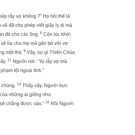
ép rẫy vợ không ?” Họ hỏi thế là
ô-sê đã cho phép viết giấy ly dị mà
6
răn đó cho các ông.
Còn lúc khởi
 sẽ lìa cha mẹ mà gắn bó với vợ
9
g một thịt.
Vậy, sự gì Thiên Chúa
11
 ấy.
Người nói : “Ai rẫy vợ mà
phạm tội ngoại tình.”
14
y chúng.
Thấy vậy, Người bực
 của những ai giống như
16
 sẽ chẳng được vào.”
Rồi Người