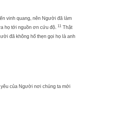
đến vinh quang, nên Người đã làm
11
đưa họ tới nguồn ơn cứu độ.
Thật
ười đã không hổ thẹn gọi họ là anh
nh yêu của Người nơi chúng ta mới