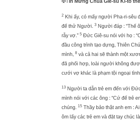
✠T
in Mừng Chúa Giê-su Ki-tô th
2
Khi ấy, có mấy người Pha-ri-sêu đ
3
để thử Người.
Người đáp : “Thế ô
5
rẫy vợ.”
Đức Giê-su nói với họ : “
đầu công trình tạo dựng, Thiên Ch
8
mình,
và cả hai sẽ thành một xươn
đã phối hợp, loài người không đượ
cưới vợ khác là phạm tội ngoại tình
13
Người ta dẫn trẻ em đến với Đức
mình nói với các ông : “Cứ để trẻ
15
chúng.
Thầy bảo thật anh em : A
ôm lấy các trẻ em và đặt tay chúc l