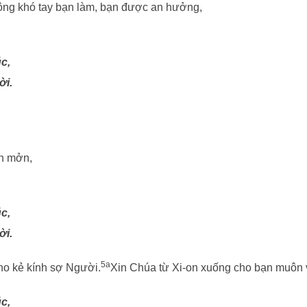
ng khó tay bạn làm, bạn được an hưởng,
c,
ời.
ơn mởn,
c,
ời.
5a
ho kẻ kính sợ Người.
Xin Chúa từ Xi-on xuống cho bạn muôn 
c,