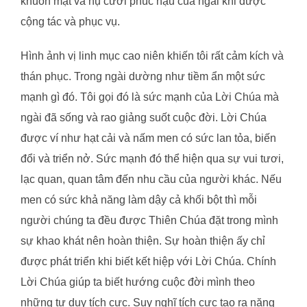
khuôn mặt và nụ cười phúc hậu của ngài khi được
cộng tác và phục vụ.
Hình ảnh vị linh mục cao niên khiến tôi rất cảm kích và
thán phục. Trong ngài dường như tiềm ẩn một sức
mạnh gì đó. Tôi gọi đó là sức mạnh của Lời Chúa mà
ngài đã sống và rao giảng suốt cuộc đời. Lời Chúa
được ví như hạt cải và nấm men có sức lan tỏa, biến
đổi và triển nở. Sức mạnh đó thể hiện qua sự vui tươi,
lạc quan, quan tâm đến nhu cầu của người khác. Nếu
men có sức khả năng làm dậy cả khối bột thì mỗi
người chúng ta đều được Thiên Chúa đặt trong mình
sự khao khát nên hoàn thiện. Sự hoàn thiện ấy chỉ
được phát triển khi biết kết hiệp với Lời Chúa. Chính
Lời Chúa giúp ta biết hướng cuộc đời mình theo
những tư duy tích cực. Suy nghĩ tích cực tạo ra năng