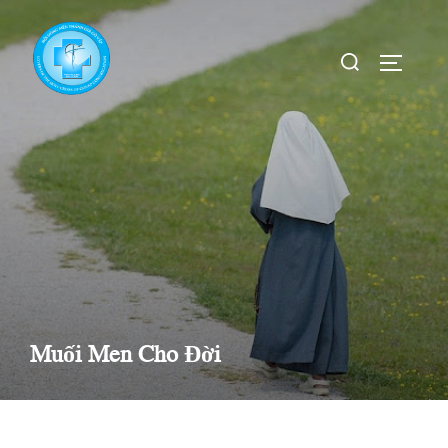
Skip
to
Search
TOGGLE
content
for:
Muối Men Cho Đời