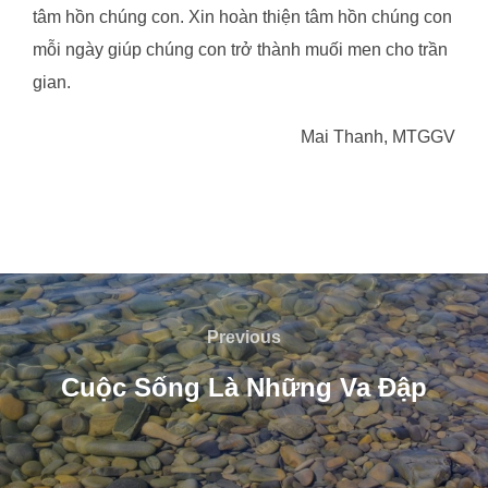
tâm hồn chúng con. Xin hoàn thiện tâm hồn chúng con
mỗi ngày giúp chúng con trở thành muối men cho trần
gian.
Mai Thanh, MTGGV
Post
navigation
Previous
Previous
Cuộc Sống Là Những Va Đập