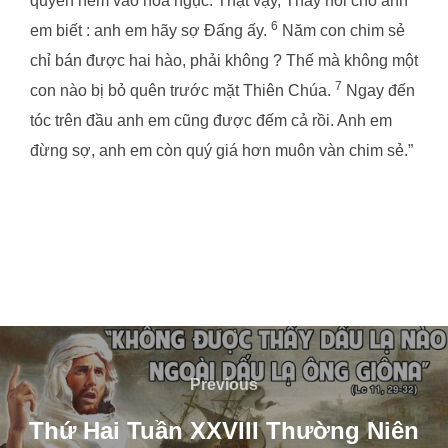
quyền ném vào hoả ngục. Thật vậy, Thầy nói cho anh
6
em biết : anh em hãy sợ Đấng ấy.
Năm con chim sẻ
chỉ bán được hai hào, phải không ? Thế mà không một
7
con nào bị bỏ quên trước mặt Thiên Chúa.
Ngay đến
tóc trên đầu anh em cũng được đếm cả rồi. Anh em
đừng sợ, anh em còn quý giá hơn muôn vàn chim sẻ.”
Post
navigation
Previous
Previous
Thứ Hai Tuần XXVIII Thường Niên