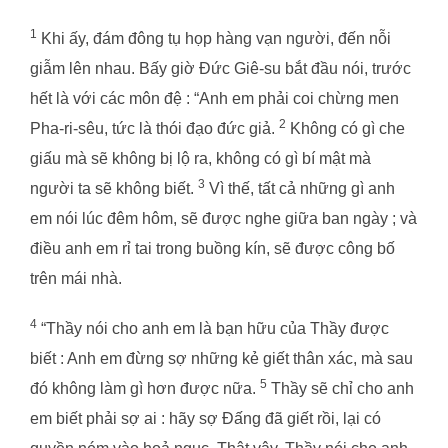
1
Khi ấy, đám đông tụ họp hàng vạn người, đến nỗi
giẫm lên nhau. Bấy giờ Đức Giê-su bắt đầu nói, trước
hết là với các môn đệ : “Anh em phải coi chừng men
2
Pha-ri-sêu, tức là thói đạo đức giả.
Không có gì che
giấu mà sẽ không bị lộ ra, không có gì bí mật mà
3
người ta sẽ không biết.
Vì thế, tất cả những gì anh
em nói lúc đêm hôm, sẽ được nghe giữa ban ngày ; và
điều anh em rỉ tai trong buồng kín, sẽ được công bố
trên mái nhà.
4
“Thầy nói cho anh em là bạn hữu của Thầy được
biết : Anh em đừng sợ những kẻ giết thân xác, mà sau
5
đó không làm gì hơn được nữa.
Thầy sẽ chỉ cho anh
em biết phải sợ ai : hãy sợ Đấng đã giết rồi, lại có