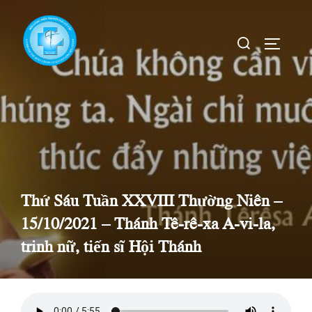
Skip
to
Search
TOGGLE
content
for:
Thứ Sáu Tuần XXVIII Thường Niên –
15/10/2021 – Thánh Tê-rê-xa A-vi-la,
trinh nữ, tiến sĩ Hội Thánh