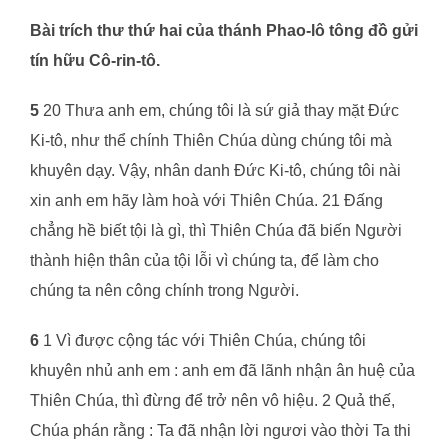
Bài trích thư thứ hai của thánh Phao-lô tông đồ gửi
tín hữu Cô-rin-tô.
5
20 Thưa anh em, chúng tôi là sứ giả thay mặt Đức
Ki-tô, như thể chính Thiên Chúa dùng chúng tôi mà
khuyên dạy. Vậy, nhân danh Đức Ki-tô, chúng tôi nài
xin anh em hãy làm hoà với Thiên Chúa. 21 Đấng
chẳng hề biết tội là gì, thì Thiên Chúa đã biến Người
thành hiện thân của tội lỗi vì chúng ta, để làm cho
chúng ta nên công chính trong Người.
6
1 Vì được cộng tác với Thiên Chúa, chúng tôi
khuyên nhủ anh em : anh em đã lãnh nhận ân huệ của
Thiên Chúa, thì đừng để trở nên vô hiệu. 2 Quả thế,
Chúa phán rằng : Ta đã nhận lời ngươi vào thời Ta thi