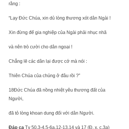
rằng :
“Lạy Đức Chúa, xin dủ lòng thương xót dân Ngài !
Xin đừng để gia nghiệp của Ngài phải nhục nhã
và nên trò cười cho dân ngoại !
Chẳng lẽ các dân lại được cớ mà nói :
Thiên Chúa của chúng ở đâu rồi ?”
18Đức Chúa đã nồng nhiệt yêu thương đất của
Người,
đã tỏ lòng khoan dung đối với dân Người.
Đáp ca
Tv 50,3-4.5-6a.12-13.14 và 17 (Đ. x. c.3a)