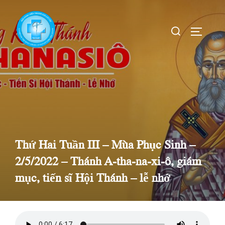
Skip
to
Search
TOGGLE
content
for:
Thứ Hai Tuần III – Mùa Phục Sinh –
2/5/2022 – Thánh A-tha-na-xi-ô, giám
mục, tiến sĩ Hội Thánh – lễ nhớ