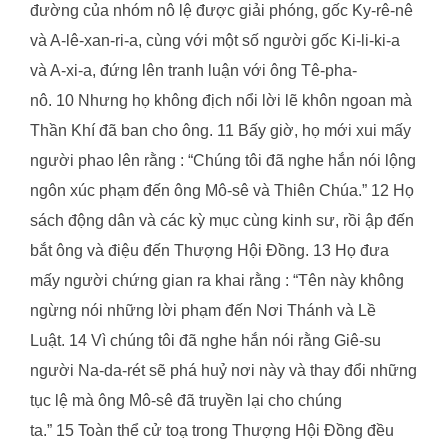
đường của nhóm nô lệ được giải phóng, gốc Ky-rê-nê
và A-lê-xan-ri-a, cùng với một số người gốc Ki-li-ki-a
và A-xi-a, đứng lên tranh luận với ông Tê-pha-
nô. 10 Nhưng họ không địch nổi lời lẽ khôn ngoan mà
Thần Khí đã ban cho ông. 11 Bấy giờ, họ mới xui mấy
người phao lên rằng : “Chúng tôi đã nghe hắn nói lộng
ngôn xúc phạm đến ông Mô-sê và Thiên Chúa.” 12 Họ
sách động dân và các kỳ mục cùng kinh sư, rồi ập đến
bắt ông và điệu đến Thượng Hội Đồng. 13 Họ đưa
mấy người chứng gian ra khai rằng : “Tên này không
ngừng nói những lời phạm đến Nơi Thánh và Lề
Luật. 14 Vì chúng tôi đã nghe hắn nói rằng Giê-su
người Na-da-rét sẽ phá huỷ nơi này và thay đổi những
tục lệ mà ông Mô-sê đã truyền lại cho chúng
ta.” 15 Toàn thể cử toạ trong Thượng Hội Đồng đều