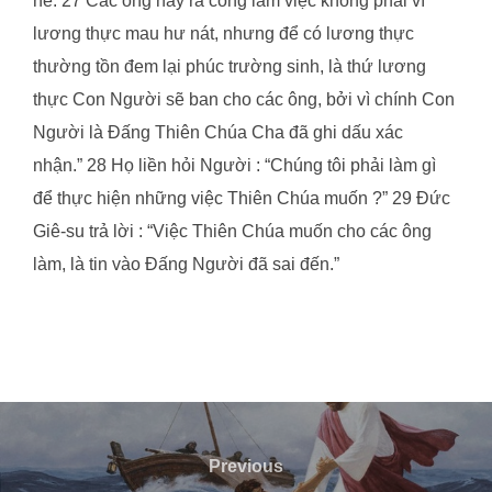
nê. 27 Các ông hãy ra công làm việc không phải vì
lương thực mau hư nát, nhưng để có lương thực
thường tồn đem lại phúc trường sinh, là thứ lương
thực Con Người sẽ ban cho các ông, bởi vì chính Con
Người là Đấng Thiên Chúa Cha đã ghi dấu xác
nhận.” 28 Họ liền hỏi Người : “Chúng tôi phải làm gì
để thực hiện những việc Thiên Chúa muốn ?” 29 Đức
Giê-su trả lời : “Việc Thiên Chúa muốn cho các ông
làm, là tin vào Đấng Người đã sai đến.”
Post
navigation
Previous
Previous