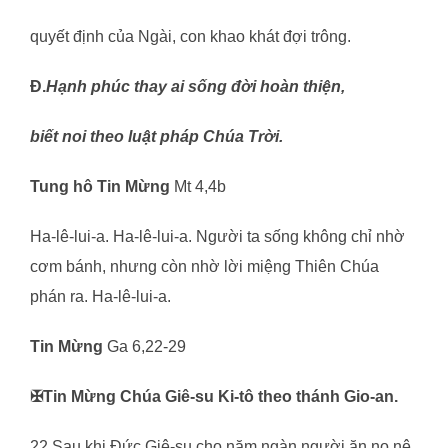
quyết định của Ngài, con khao khát đợi trông.
Đ.
Hạnh phúc thay ai sống đời hoàn thiện,
biết noi theo luật pháp Chúa Trời.
Tung hô Tin Mừng
Mt 4,4b
Ha-lê-lui-a. Ha-lê-lui-a. Người ta sống không chỉ nhờ
cơm bánh, nhưng còn nhờ lời miệng Thiên Chúa
phán ra. Ha-lê-lui-a.
Tin Mừng
Ga 6,22-29
✠
Tin Mừng Chúa Giê-su Ki-tô theo thánh Gio-an.
22 Sau khi Đức Giê-su cho năm ngàn người ăn no nê,