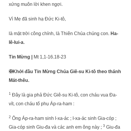
xứng muôn lời khen ngợi.
Vì Mẹ đã sinh hạ Đức Ki-tô,
là mặt trời công chính, là Thiên Chúa chúng con.
Ha-
lê-lui-a.
Tin Mừng |
Mt 1,1-16.18-23
✠
Khởi đầu Tin Mừng Chúa Giê-su Ki-tô theo thánh
Mát-thêu.
1
Đây là gia phả Đức Giê-su Ki-tô, con cháu vua Đa-
vít, con cháu tổ phụ Áp-ra-ham :
2
Ông Áp-ra-ham sinh I-xa-ác ; I-xa-ác sinh Gia-cóp ;
3
Gia-cóp sinh Giu-đa và các anh em ông này ;
Giu-đa