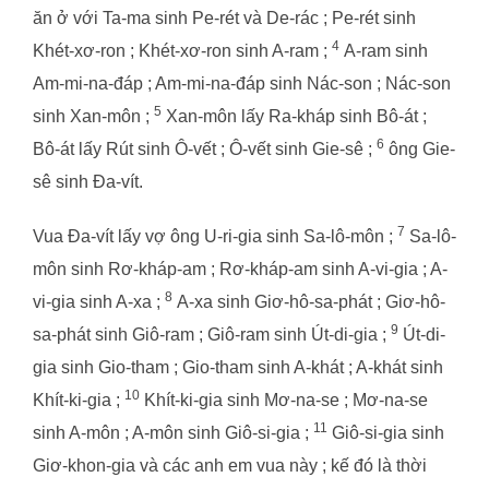
ăn ở với Ta-ma sinh Pe-rét và De-rác ; Pe-rét sinh
4
Khét-xơ-ron ; Khét-xơ-ron sinh A-ram ;
A-ram sinh
Am-mi-na-đáp ; Am-mi-na-đáp sinh Nác-son ; Nác-son
5
sinh Xan-môn ;
Xan-môn lấy Ra-kháp sinh Bô-át ;
6
Bô-át lấy Rút sinh Ô-vết ; Ô-vết sinh Gie-sê ;
ông Gie-
sê sinh Đa-vít.
7
Vua Đa-vít lấy vợ ông U-ri-gia sinh Sa-lô-môn ;
Sa-lô-
môn sinh Rơ-kháp-am ; Rơ-kháp-am sinh A-vi-gia ; A-
8
vi-gia sinh A-xa ;
A-xa sinh Giơ-hô-sa-phát ; Giơ-hô-
9
sa-phát sinh Giô-ram ; Giô-ram sinh Út-di-gia ;
Út-di-
gia sinh Gio-tham ; Gio-tham sinh A-khát ; A-khát sinh
10
Khít-ki-gia ;
Khít-ki-gia sinh Mơ-na-se ; Mơ-na-se
11
sinh A-môn ; A-môn sinh Giô-si-gia ;
Giô-si-gia sinh
Giơ-khon-gia và các anh em vua này ; kế đó là thời