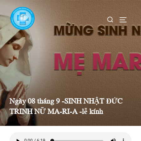
Skip
to
Search
TOGGLE
content
for:
Ngày 08 tháng 9 -SINH NHẬT ĐỨC
TRINH NỮ MA-RI-A -lễ kính