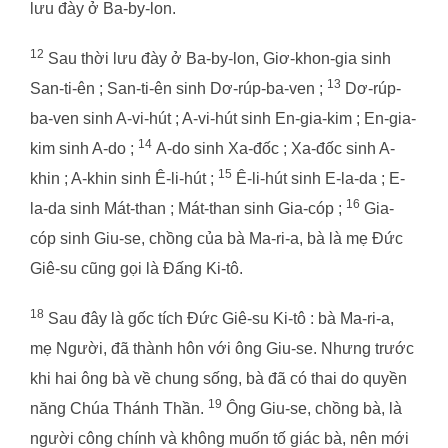
lưu đày ở Ba-by-lon.
12
Sau thời lưu đày ở Ba-by-lon, Giơ-khon-gia sinh
13
San-ti-ên ; San-ti-ên sinh Dơ-rúp-ba-ven ;
Dơ-rúp-
ba-ven sinh A-vi-hút ; A-vi-hút sinh En-gia-kim ; En-gia-
14
kim sinh A-do ;
A-do sinh Xa-đốc ; Xa-đốc sinh A-
15
khin ; A-khin sinh Ê-li-hút ;
Ê-li-hút sinh E-la-da ; E-
16
la-da sinh Mát-than ; Mát-than sinh Gia-cóp ;
Gia-
cóp sinh Giu-se, chồng của bà Ma-ri-a, bà là mẹ Đức
Giê-su cũng gọi là Đấng Ki-tô.
18
Sau đây là gốc tích Đức Giê-su Ki-tô : bà Ma-ri-a,
mẹ Người, đã thành hôn với ông Giu-se. Nhưng trước
khi hai ông bà về chung sống, bà đã có thai do quyền
19
năng Chúa Thánh Thần.
Ông Giu-se, chồng bà, là
người công chính và không muốn tố giác bà, nên mới