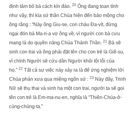
20
định tâm bỏ bà cách kín đáo.
Ông đang toan tính
như vậy, thì kìa sứ thần Chúa hiện đến báo mộng cho
ông rằng : “Này ông Giu-se, con cháu Đa-vít, đừng
ngại đón bà Ma-ri-a vợ ông về, vì người con bà cưu
21
mang là do quyền năng Chúa Thánh Thần.
Bà sẽ
sinh con trai và ông phải đặt tên cho con trẻ là Giê-su,
vì chính Người sẽ cứu dân Người khỏi tội lỗi của
22
họ.”
Tất cả sự việc này xảy ra là để ứng nghiệm lời
23
Chúa phán xưa qua miệng ngôn sứ :
Này đây, Trinh
Nữ sẽ thụ thai và sinh hạ một con trai, người ta sẽ gọi
tên con trẻ là Em-ma-nu-en, nghĩa là “Thiên-Chúa-ở-
cùng-chúng-ta.”