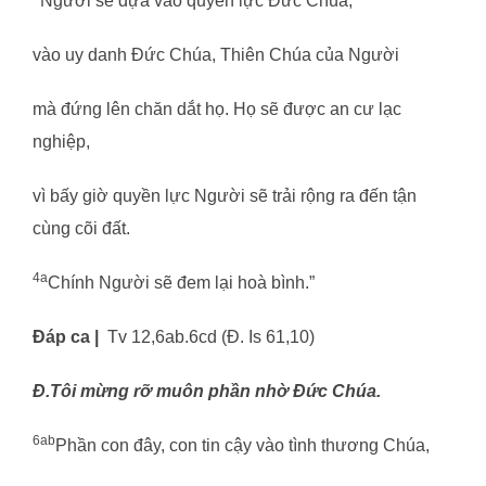
Người sẽ dựa vào quyền lực Đức Chúa,
vào uy danh Đức Chúa, Thiên Chúa của Người
mà đứng lên chăn dắt họ. Họ sẽ được an cư lạc
nghiệp,
vì bấy giờ quyền lực Người sẽ trải rộng ra đến tận
cùng cõi đất.
4a
Chính Người sẽ đem lại hoà bình.”
Đáp ca |
Tv 12,6ab.6cd (Đ. Is 61,10)
Đ.
Tôi mừng rỡ muôn phần nhờ Đức Chúa.
6ab
Phần con đây, con tin cậy vào tình thương Chúa,