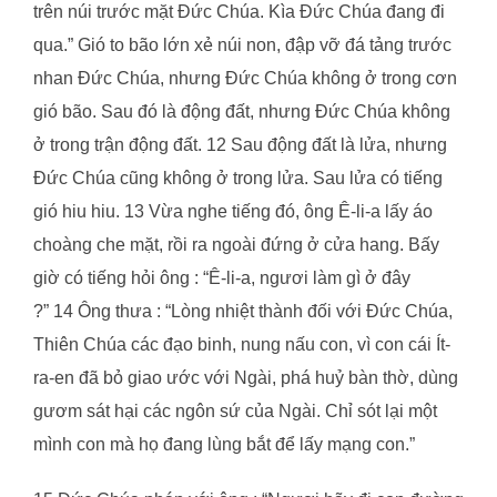
trên núi trước mặt Đức Chúa. Kìa Đức Chúa đang đi
qua.” Gió to bão lớn xẻ núi non, đập vỡ đá tảng trước
nhan Đức Chúa, nhưng Đức Chúa không ở trong cơn
gió bão. Sau đó là động đất, nhưng Đức Chúa không
ở trong trận động đất. 12 Sau động đất là lửa, nhưng
Đức Chúa cũng không ở trong lửa. Sau lửa có tiếng
gió hiu hiu. 13 Vừa nghe tiếng đó, ông Ê-li-a lấy áo
choàng che mặt, rồi ra ngoài đứng ở cửa hang. Bấy
giờ có tiếng hỏi ông : “Ê-li-a, ngươi làm gì ở đây
?” 14 Ông thưa : “Lòng nhiệt thành đối với Đức Chúa,
Thiên Chúa các đạo binh, nung nấu con, vì con cái Ít-
ra-en đã bỏ giao ước với Ngài, phá huỷ bàn thờ, dùng
gươm sát hại các ngôn sứ của Ngài. Chỉ sót lại một
mình con mà họ đang lùng bắt để lấy mạng con.”