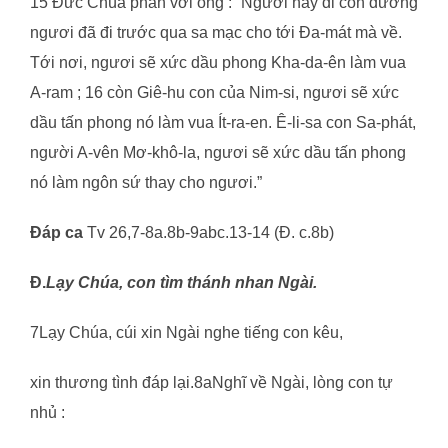
15 Đức Chúa phán với ông : “Ngươi hãy đi con đường
ngươi đã đi trước qua sa mạc cho tới Đa-mát mà về.
Tới nơi, ngươi sẽ xức dầu phong Kha-da-ên làm vua
A-ram ; 16 còn Giê-hu con của Nim-si, ngươi sẽ xức
dầu tấn phong nó làm vua Ít-ra-en. Ê-li-sa con Sa-phát,
người A-vên Mơ-khô-la, ngươi sẽ xức dầu tấn phong
nó làm ngôn sứ thay cho ngươi.”
Đáp ca
Tv 26,7-8a.8b-9abc.13-14 (Đ. c.8b)
Đ.
Lạy Chúa, con tìm thánh nhan Ngài.
7Lạy Chúa, cúi xin Ngài nghe tiếng con kêu,
xin thương tình đáp lại.8aNghĩ về Ngài, lòng con tự
nhủ :