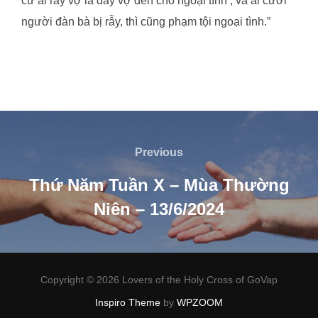
cứ ai rẫy vợ là đẩy vợ đến chỗ ngoại tình ; và ai cưới
người đàn bà bị rẫy, thì cũng phạm tội ngoại tình.”
Post
navigation
Previous
Previous
Thứ Năm Tuần X – Mùa Thường
Niên – 13/6/2024
Copyright © 2026 Lovers of the Holy Cross of GoVap
Inspiro Theme
by
WPZOOM