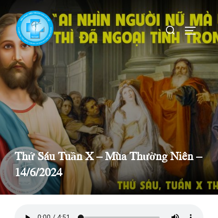
Skip
to
Search
TOGGLE
content
for:
Thứ Sáu Tuần X – Mùa Thường Niên –
14/6/2024