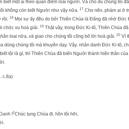
òn biết một ai theo quan điểm loài người. Và cho dù chúng tôi đ
17
 tôi không còn biết Người như vậy nữa.
Cho nên, phàm ai ở tr
18
 rồi.
Mọi sự ấy đều do bởi Thiên Chúa là Đấng đã nhờ Đức 
19
ôi chức vụ hoà giải.
Thật vậy, trong Đức Ki-tô, Thiên Chúa đã
20
ân loại nữa, và giao cho chúng tôi công bố lời hoà giải.
Vì t
úa dùng chúng tôi mà khuyên dạy. Vậy, nhân danh Đức Ki-tô, ch
ết tội là gì, thì Thiên Chúa đã biến Người thành hiện thân của t
ời.
. c.8a)
2
 Danh !
Chúc tụng Chúa đi, hồn tôi hỡi,
i.