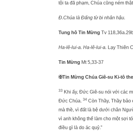
tội ta đã phạm, Chúa cũng ném thật 
Đ.Chúa là Đấng từ bi nhân hậu.
Tung hô Tin Mừng
Tv 118,36a.29
Ha-lê-lui-a. Ha-lê-lui-a.
Lạy Thiên C
Tin Mừng
Mt 5,33-37
✠Tin Mừng Chúa Giê-su Ki-tô the
33
Khi ấy, Đức Giê-su nói với các m
34
Đức Chúa.
Còn Thầy, Thầy bảo ch
mà thề, vì đất là bệ dưới chân Ngư
vì anh không thể làm cho một sợi t
điều gì là do ác quỷ.”