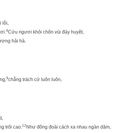
lỗi,
4
ơi.
Cứu ngươi khỏi chôn vùi đáy huyệt,
ượng hải hà.
9
ng,
chẳng trách cứ luôn luôn,
t,
12
g trổi cao.
Như đông đoài cách xa nhau ngàn dặm,