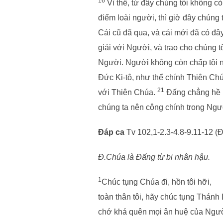
16
Vì thế, từ đây chúng tôi không c
điểm loài người, thì giờ đây chúng
Cái cũ đã qua, và cái mới đã có đây
giải với Người, và trao cho chúng t
Người. Người không còn chấp tội nh
Đức Ki-tô, như thể chính Thiên Ch
21
với Thiên Chúa.
Đấng chẳng hề bi
chúng ta nên công chính trong Ngư
Đáp ca
Tv 102,1-2.3-4.8-9.11-12 (Đ
Đ.Chúa là Đấng từ bi nhân hậu.
1
Chúc tụng Chúa đi, hồn tôi hỡi,
toàn thân tôi, hãy chúc tụng Thánh
chớ khá quên mọi ân huệ của Ngườ