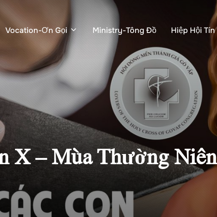
Vocation-Ơn Gọi
Ministry-Tông Đồ
Hiệp Hội Tí
n X – Mùa Thường Niên