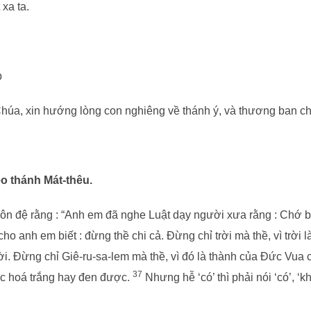
xa ta.
b
húa, xin hướng lòng con nghiêng về thánh ý, và thương ban ch
o thánh Mát-thêu.
ôn đệ rằng : “Anh em đã nghe Luật dạy người xưa rằng : Chớ bội
o anh em biết : đừng thề chi cả. Đừng chỉ trời mà thề, vì trời 
ời. Đừng chỉ Giê-ru-sa-lem mà thề, vì đó là thành của Đức Vua 
37
óc hoá trắng hay đen được.
Nhưng hễ ‘có’ thì phải nói ‘có’, ‘kh