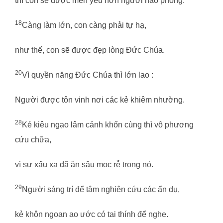
thì con sẽ được mến yêu hơn người hào phóng.
18
Càng làm lớn, con càng phải tự hạ,
như thế, con sẽ được đẹp lòng Đức Chúa.
20
Vì quyền năng Đức Chúa thì lớn lao :
Người được tôn vinh nơi các kẻ khiêm nhường.
28
Kẻ kiêu ngạo lâm cảnh khốn cùng thì vô phương
cứu chữa,
vì sự xấu xa đã ăn sâu mọc rễ trong nó.
29
Người sáng trí để tâm nghiên cứu các ẩn dụ,
kẻ khôn ngoan ao ước có tai thính để nghe.