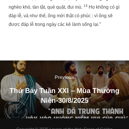
14
nghèo khó, tàn tật, què quặt, đui mù.
Họ không có gì
đáp lễ, và như thế, ông mới thật có phúc : vì ông sẽ
được đáp lễ trong ngày các kẻ lành sống lại.”
Post
navigation
Previous
Previous
Thứ Bảy Tuần XXI – Mùa Thường
Niên-30/8/2025