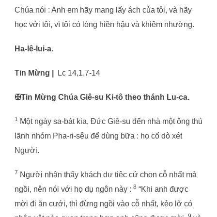
Chúa nói : Anh em hãy mang lấy ách của tôi, và hãy
học với tôi, vì tôi có lòng hiền hậu và khiêm nhường.
Ha-lê-lui-a.
Tin Mừng |
Lc 14,1.7-14
✠
Tin Mừng Chúa Giê-su Ki-tô theo thánh Lu-ca.
1
Một ngày sa-bát kia, Đức Giê-su đến nhà một ông thủ
lãnh nhóm Pha-ri-sêu để dùng bữa : họ cố dò xét
Người.
7
Người nhận thấy khách dự tiệc cứ chọn cỗ nhất mà
8
ngồi, nên nói với họ dụ ngôn này :
“Khi anh được
mời đi ăn cưới, thì đừng ngồi vào cỗ nhất, kẻo lỡ có
9