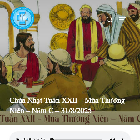
Skip
to
Search
TOGGLE
content
for:
Chúa Nhật Tuần XXII – Mùa Thường
Niên – Năm C – 31/8/2025