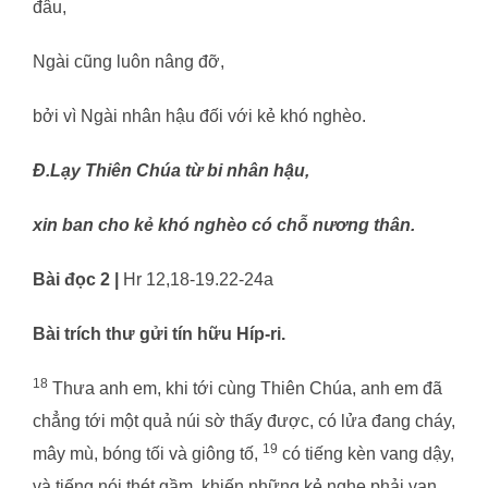
đâu,
Ngài cũng luôn nâng đỡ,
bởi vì Ngài nhân hậu đối với kẻ khó nghèo.
Đ.
Lạy Thiên Chúa từ bi nhân hậu,
xin ban cho kẻ khó nghèo có chỗ nương thân.
Bài đọc 2 |
Hr 12,18-19.22-24a
Bài trích thư gửi tín hữu Híp-ri.
18
Thưa anh em, khi tới cùng Thiên Chúa, anh em đã
chẳng tới một quả núi sờ thấy được, có lửa đang cháy,
19
mây mù, bóng tối và giông tố,
có tiếng kèn vang dậy,
và tiếng nói thét gầm, khiến những kẻ nghe phải van