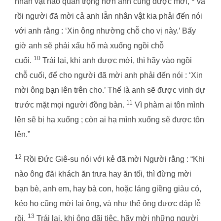
nhân vật nào quan trọng hơn anh cũng được mời,
và
rồi người đã mời cả anh lẫn nhân vật kia phải đến nói
với anh rằng : ‘Xin ông nhường chỗ cho vị này.’ Bấy
giờ anh sẽ phải xấu hổ mà xuống ngồi chỗ
10
cuối.
Trái lại, khi anh được mời, thì hãy vào ngồi
chỗ cuối, để cho người đã mời anh phải đến nói : ‘Xin
mời ông bạn lên trên cho.’ Thế là anh sẽ được vinh dự
11
trước mặt mọi người đồng bàn.
Vì phàm ai tôn mình
lên sẽ bị hạ xuống ; còn ai hạ mình xuống sẽ được tôn
lên.”
12
Rồi Đức Giê-su nói với kẻ đã mời Người rằng : “Khi
nào ông đãi khách ăn trưa hay ăn tối, thì đừng mời
bạn bè, anh em, hay bà con, hoặc láng giềng giàu có,
kẻo họ cũng mời lại ông, và như thế ông được đáp lễ
13
rồi.
Trái lại, khi ông đãi tiệc, hãy mời những người