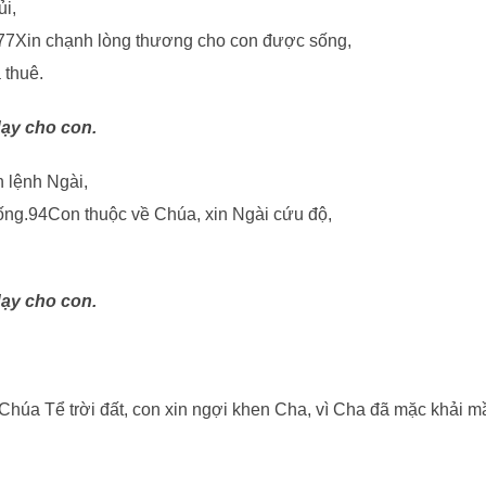
ủi,
y.77Xin chạnh lòng thương cho con được sống,
 thuê.
dạy cho con.
 lệnh Ngài,
ống.94Con thuộc về Chúa, xin Ngài cứu độ,
dạy cho con.
Chúa Tể trời đất, con xin ngợi khen Cha, vì Cha đã mặc khải