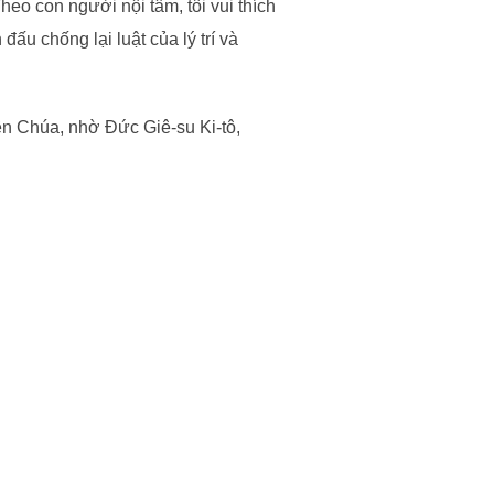
Theo con người nội tâm, tôi vui thích
 đấu chống lại luật của lý trí và
iên Chúa, nhờ Đức Giê-su Ki-tô,