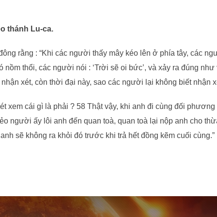
o thánh Lu-ca.
ông rằng : “Khi các người thấy mây kéo lên ở phía tây, các ngườ
ó nồm thổi, các người nói : ‘Trời sẽ oi bức’, và xảy ra đúng nh
t nhận xét, còn thời đại này, sao các người lại không biết nhận x
t xem cái gì là phải ? 58 Thật vậy, khi anh đi cùng đối phương
ẻo người ấy lôi anh đến quan toà, quan toà lại nộp anh cho thừa 
 anh sẽ không ra khỏi đó trước khi trả hết đồng kẽm cuối cùng.”