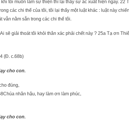
 khi tôi muốn làm sự thiện thì lại thấy sự ác xuất hiện ngay. 22 
ng các chi thể của tôi, tôi lại thấy một luật khác : luật này chiến
ật vẫn nằm sẵn trong các chi thể tôi.
 Ai sẽ giải thoát tôi khỏi thân xác phải chết này ? 25a Tạ ơn Th
4 (Đ. c.68b)
dạy cho con.
 cho đúng,
.68Chúa nhân hậu, hay làm ơn làm phúc,
dạy cho con.