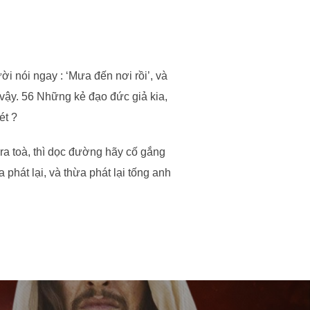
i nói ngay : ‘Mưa đến nơi rồi’, và
ư vậy. 56 Những kẻ đạo đức giả kia,
ét ?
 ra toà, thì dọc đường hãy cố gắng
phát lại, và thừa phát lại tống anh