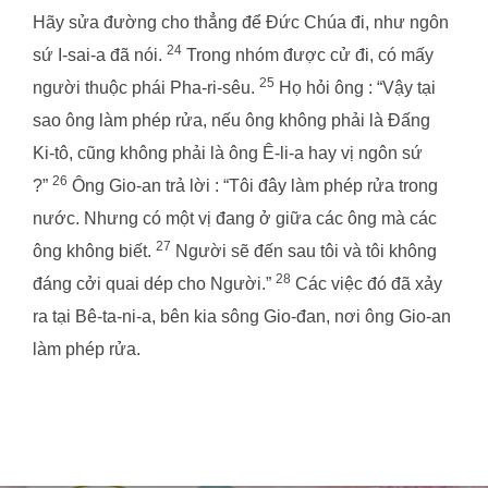
Hãy sửa đường cho thẳng để Đức Chúa đi, như ngôn
24
sứ I-sai-a đã nói.
Trong nhóm được cử đi, có mấy
25
người thuộc phái Pha-ri-sêu.
Họ hỏi ông : “Vậy tại
sao ông làm phép rửa, nếu ông không phải là Đấng
Ki-tô, cũng không phải là ông Ê-li-a hay vị ngôn sứ
26
?”
Ông Gio-an trả lời : “Tôi đây làm phép rửa trong
nước. Nhưng có một vị đang ở giữa các ông mà các
27
ông không biết.
Người sẽ đến sau tôi và tôi không
28
đáng cởi quai dép cho Người.”
Các việc đó đã xảy
ra tại Bê-ta-ni-a, bên kia sông Gio-đan, nơi ông Gio-an
làm phép rửa.