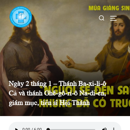
Skip
to
Search
TOGGLE
content
for:
Ngày 2 tháng 1 – Thánh Ba-xi-li-ô
Cả và thánh Ghê-gô-ri-ô Na-di-en,
giám mục, tiến sĩ Hội Thánh