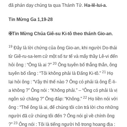
đã phán dạy chúng ta qua Thánh Tử.
Ha-lê-lui-a.
Tin Mừng Ga 1,19-28
✠Tin Mừng Chúa Giê-su Ki-tô theo thánh Gio-an.
19
Đây là lời chứng của ông Gio-an, khi người Do-thái
từ Giê-ru-sa-lem cử một số tư tế và mấy thầy Lê-vi đến
20
hỏi ông : “Ông là ai ?”
Ông tuyên bố thẳng thắn, ông
21
tuyên bố rằng : “Tôi không phải là Đấng Ki-tô.”
Họ
lại hỏi ông : “Vậy thì thế nào ? Ông có phải là ông Ê-li-
a không ?” Ông nói : “Không phải.” – “Ông có phải là vị
22
ngôn sứ chăng ?” Ông đáp: “Không.”
Họ liền nói với
ông : “Thế ông là ai, để chúng tôi còn trả lời cho những
người đã cử chúng tôi đến ? Ông nói gì về chính ông
23
?”
Ông nói : Tôi là tiếng người hô trong hoang địa :