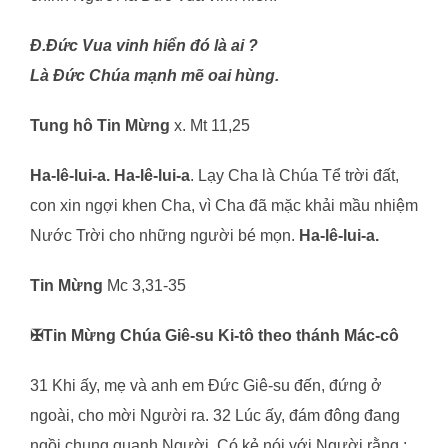
Đ.Đức Vua vinh hiển đó là ai ?
Là Đức Chúa mạnh mẽ oai hùng.
Tung hô Tin Mừng
x. Mt 11,25
Ha-lê-lui-a. Ha-lê-lui-a
. Lạy Cha là Chúa Tể trời đất,
con xin ngợi khen Cha, vì Cha đã mặc khải mầu nhiệm
Nước Trời cho những người bé mọn.
Ha-lê-lui-a.
Tin Mừng
Mc 3,31-35
✠Tin Mừng Chúa Giê-su Ki-tô theo thánh Mác-cô
31 Khi ấy, mẹ và anh em Đức Giê-su đến, đứng ở
ngoài, cho mời Người ra. 32 Lúc ấy, đám đông đang
ngồi chung quanh Người. Có kẻ nói với Người rằng :