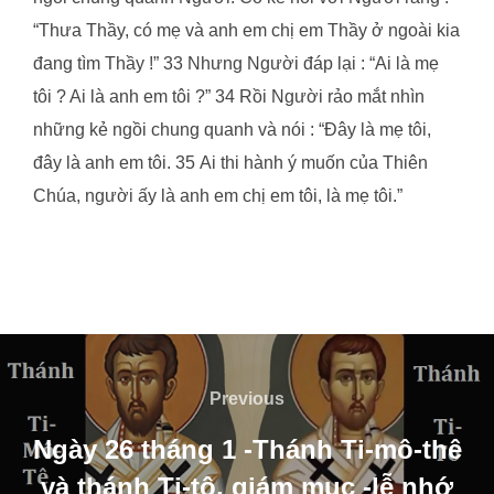
“Thưa Thầy, có mẹ và anh em chị em Thầy ở ngoài kia
đang tìm Thầy !” 33 Nhưng Người đáp lại : “Ai là mẹ
tôi ? Ai là anh em tôi ?” 34 Rồi Người rảo mắt nhìn
những kẻ ngồi chung quanh và nói : “Đây là mẹ tôi,
đây là anh em tôi. 35 Ai thi hành ý muốn của Thiên
Chúa, người ấy là anh em chị em tôi, là mẹ tôi.”
Post
navigation
Previous
Previous
Ngày 26 tháng 1 -Thánh Ti-mô-thê
và thánh Ti-tô, giám mục -lễ nhớ