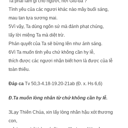
Ta phải làm gì cho ngươi, hỡi Giu-đa ?
Tình yêu của các ngươi khác nào mây buổi sáng,
mau tan tựa sương mai.
5Vì vậy, Ta dùng ngôn sứ mà đánh phạt chúng,
lấy lời miệng Ta mà diệt trừ.
Phán quyết của Ta sẽ bừng lên như ánh sáng.
6Vì Ta muốn tình yêu chứ không cần hy lễ,
thích được các ngươi nhận biết hơn là được của lễ
toàn thiêu.
Đáp ca
Tv 50,3-4.18-19.20-21ab (Đ. x. Hs 6,6)
Đ.Ta muốn lòng nhân từ chứ không cần hy lễ.
3Lạy Thiên Chúa, xin lấy lòng nhân hậu xót thương
con,