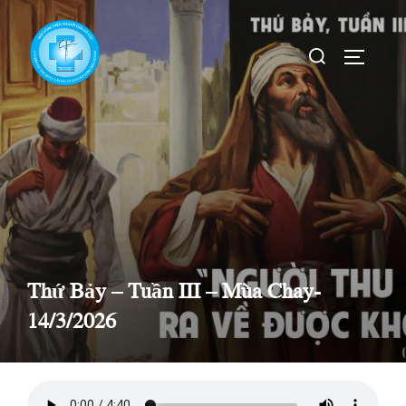
Skip
to
Search
TOGGLE
content
for:
Thứ Bảy – Tuần III – Mùa Chay-
14/3/2026