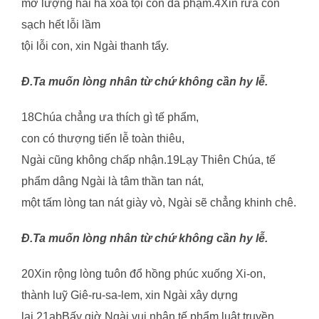
mở lượng hải hà xoá tội con đã phạm.4Xin rửa con
sạch hết lỗi lầm
tội lỗi con, xin Ngài thanh tẩy.
Đ.Ta muốn lòng nhân từ chứ không cần hy lễ.
18Chúa chẳng ưa thích gì tế phẩm,
con có thượng tiến lễ toàn thiêu,
Ngài cũng không chấp nhận.19Lạy Thiên Chúa, tế
phẩm dâng Ngài là tâm thần tan nát,
một tấm lòng tan nát giày vò, Ngài sẽ chẳng khinh chê.
Đ.Ta muốn lòng nhân từ chứ không cần hy lễ.
20Xin rộng lòng tuôn đổ hồng phúc xuống Xi-on,
thành luỹ Giê-ru-sa-lem, xin Ngài xây dựng
lại.21abBấy giờ Ngài vui nhận tế phẩm luật truyền,