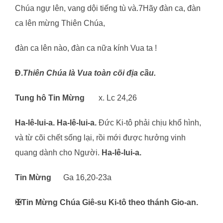
Chúa ngự lên, vang dội tiếng tù và.7Hãy đàn ca, đàn
ca lên mừng Thiên Chúa,
đàn ca lên nào, đàn ca nữa kính Vua ta !
Đ.
Thiên Chúa là Vua toàn cõi đ
ị
a c
ầ
u.
Tung hô Tin M
ừ
ng
x. Lc 24,26
Ha-lê-lui-a. Ha-lê-lui-a.
Đức Ki-tô phải chịu khổ hình,
và từ cõi chết sống lại, rồi mới được hưởng vinh
quang dành cho Người.
Ha-lê-lui-a.
Tin M
ừ
ng
Ga 16,20-23a
✠
Tin M
ừ
ng Chúa Giê-su Ki-tô theo thánh Gio-an.