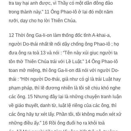
tra tay hại anh được, vì Thầy có một dân đông đảo
trong thành này.” 11 Ông Phao-lô ở lại đó một năm
rưỡi, dạy cho họ lời Thiên Chúa.
12 Thời ông Ga-li-on làm thống đốc tỉnh A-khai-a,
người Do-thái nhất tề nổi dậy chống ông Phao-lô ; họ
đưa ông ra toà 13 và nói : “Tên này xúi giục người ta
tôn thờ Thiên Chúa trái với Lề Luật.” 14 Ông Phao-lô
toan mở miệng, thì ông Ga-li-on đã nói với người Do-
thái : “Hỡi người Do-thái, giả như có gì là trái Luật hay
phạm pháp, thì lẽ đương nhiên là tôi sẽ chịu khó nghe
các ông. 15 Nhưng đây lại là những chuyện tranh luận
về giáo thuyết, danh từ, luật lệ riêng của các ông, thì
các ông hãy tự xét lấy. Phần tôi, tôi không muốn xét xử
những điều ấy.” 16 Rồi ông đuổi họ ra khỏi toà