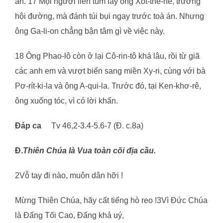
án. 17 Mọi người liền túm lấy ông Xốt-thê-nê, trưởng
hội đường, mà đánh túi bụi ngay trước toà án. Nhưng
ông Ga-li-on chẳng bận tâm gì về việc này.
18 Ông Phao-lô còn ở lại Cô-rin-tô khá lâu, rồi từ giã
các anh em và vượt biển sang miền Xy-ri, cùng với bà
Pơ-rít-ki-la và ông A-qui-la. Trước đó, tại Ken-khơ-rê,
ông xuống tóc, vì có lời khấn.
Đáp ca
Tv 46,2-3.4-5.6-7 (Đ. c.8a)
Đ.
Thiên Chúa là Vua toàn cõi đ
ị
a c
ầ
u.
2Vỗ tay đi nào, muôn dân hỡi !
Mừng Thiên Chúa, hãy cất tiếng hò reo !3Vì Đức Chúa
là Đấng Tối Cao, Đấng khả uý,