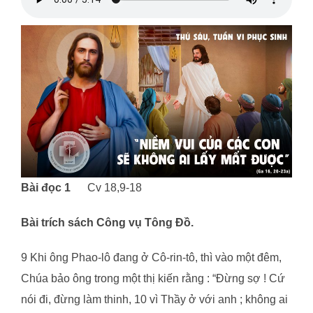
Bài đ
ọ
c 1
Cv 18,9-18
Bài trích sách Công v
ụ
Tông Đ
ồ
.
9 Khi ông Phao-lô đang ở Cô-rin-tô, thì vào một đêm,
Chúa bảo ông trong một thị kiến rằng : “Đừng sợ ! Cứ
nói đi, đừng làm thinh, 10 vì Thầy ở với anh ; không ai