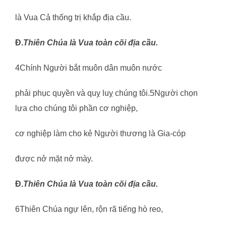
là Vua Cả thống trị khắp địa cầu.
Đ.
Thiên Chúa là Vua toàn cõi đ
ị
a c
ầ
u.
4Chính Người bắt muôn dân muôn nước
phải phục quyền và quỵ luỵ chúng tôi.5Người chọn
lựa cho chúng tôi phần cơ nghiệp,
cơ nghiệp làm cho kẻ Người thương là Gia-cóp
được nở mặt nở mày.
Đ.
Thiên Chúa là Vua toàn cõi đ
ị
a c
ầ
u.
6Thiên Chúa ngự lên, rộn rã tiếng hò reo,