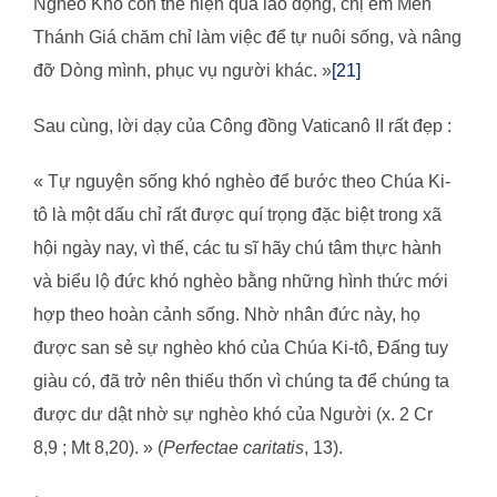
Nghèo Khó còn thể hiện qua lao động, chị em Mến
Thánh Giá chăm chỉ làm việc để tự nuôi sống, và nâng
đỡ Dòng mình, phục vụ người khác. »
[21]
Sau cùng, lời dạy của Công đồng Vaticanô II rất đẹp :
« Tự nguyện sống khó nghèo để bước theo Chúa Ki-
tô là một dấu chỉ rất được quí trọng đặc biệt trong xã
hội ngày nay, vì thế, các tu sĩ hãy chú tâm thực hành
và biểu lộ đức khó nghèo bằng những hình thức mới
hợp theo hoàn cảnh sống. Nhờ nhân đức này, họ
được san sẻ sự nghèo khó của Chúa Ki-tô, Đấng tuy
giàu có, đã trở nên thiếu thốn vì chúng ta để chúng ta
được dư dật nhờ sự nghèo khó của Người (x. 2 Cr
8,9 ; Mt 8,20). » (
Perfectae caritatis
, 13).