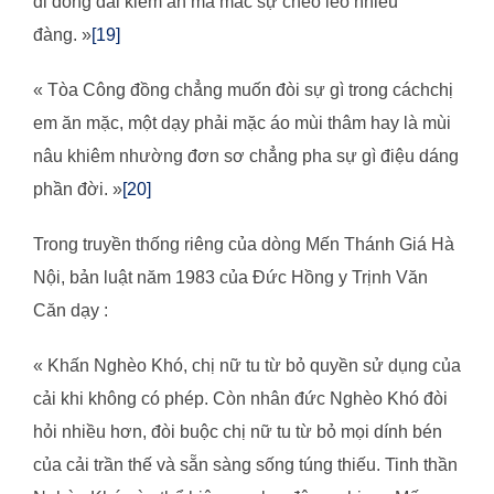
đi dông dài kiếm ăn mà mắc sự cheo leo nhiều
đàng. »
[19]
« Tòa Công đồng chẳng muốn đòi sự gì trong cáchchị
em ăn mặc, một dạy phải mặc áo mùi thâm hay là mùi
nâu khiêm nhường đơn sơ chẳng pha sự gì điệu dáng
phần đời. »
[20]
Trong truyền thống riêng của dòng Mến Thánh Giá Hà
Nội, bản luật năm 1983 của Đức Hồng y Trịnh Văn
Căn dạy :
« Khấn Nghèo Khó, chị nữ tu từ bỏ quyền sử dụng của
cải khi không có phép. Còn nhân đức Nghèo Khó đòi
hỏi nhiều hơn, đòi buộc chị nữ tu từ bỏ mọi dính bén
của cải trần thế và sẵn sàng sống túng thiếu. Tinh thần