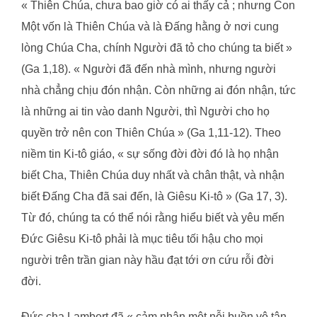
« Thiên Chúa, chưa bao giờ có ai thấy cả ; nhưng Con
Một vốn là Thiên Chúa và là Đấng hằng ở nơi cung
lòng Chúa Cha, chính Người đã tỏ cho chúng ta biết »
(Ga 1,18). « Người đã đến nhà mình, nhưng người
nhà chẳng chịu đón nhận. Còn những ai đón nhận, tức
là những ai tin vào danh Người, thì Người cho họ
quyền trở nên con Thiên Chúa » (Ga 1,11-12). Theo
niềm tin Ki-tô giáo, « sự sống đời đời đó là họ nhận
biết Cha, Thiên Chúa duy nhất và chân thật, và nhận
biết Đấng Cha đã sai đến, là Giêsu Ki-tô » (Ga 17, 3).
Từ đó, chúng ta có thể nói rằng hiểu biết và yêu mến
Đức Giêsu Ki-tô phải là mục tiêu tối hậu cho mọi
người trên trần gian này hầu đạt tới ơn cứu rỗi đời
đời.
Đức cha Lambert đã « cảm nhận một nỗi buồn vô tận