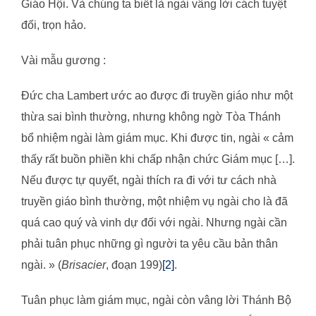
Giáo Hội. Và chúng ta biết là ngài vâng lời cách tuyệt
đối, trọn hảo.
Vài mẫu gương :
Đức cha Lambert ước ao được đi truyền giáo như một
thừa sai bình thường, nhưng không ngờ Tòa Thánh
bổ nhiệm ngài làm giám mục. Khi được tin, ngài « cảm
thấy rất buồn phiền khi chấp nhận chức Giám mục […].
Nếu được tự quyết, ngài thích ra đi với tư cách nhà
truyền giáo bình thường, một nhiệm vụ ngài cho là đã
quá cao quý và vinh dự đối với ngài. Nhưng ngài cần
phải tuân phục những gì người ta yêu cầu bản thân
ngài. » (
Brisacier
, đoạn 199)
[2]
.
Tuân phục làm giám mục, ngài còn vâng lời Thánh Bộ