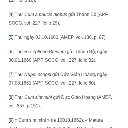
227, folio 26).
[4]
Thư
Cum a paucis diebus
gửi Thánh Bộ (APF,
SOCG, vol. 227, folio 29).
[5]
Thư ngày 02.10.1660 (AMEP, vol. 136, p. 67).
[6]
Thư
Receptione Brevium
gửi Thánh Bộ, ngày
30.01.1660 (APF, SOCG, vol. 227, folio 32).
[7]
Thư
Nuper scripsi
gửi Đức Giáo Hoàng, ngày
07.08.1661 (APF, SOCG, vol. 227, folio 60).
[8]
Thư
Cum sint mihi
gửi Đức Giáo Hoàng (AMEP,
vol. 857, p.151).
[9]
« Cum sint mihi » (le 10010.1662), « Matura