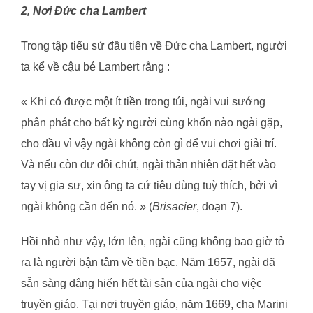
2, Nơi Đức cha Lambert
Trong tập tiểu sử đầu tiên về Đức cha Lambert, người
ta kể về cậu bé Lambert rằng :
« Khi có được một ít tiền trong túi, ngài vui sướng
phân phát cho bất kỳ người cùng khốn nào ngài gặp,
cho dầu vì vậy ngài không còn gì để vui chơi giải trí.
Và nếu còn dư đôi chút, ngài thản nhiên đặt hết vào
tay vị gia sư, xin ông ta cứ tiêu dùng tuỳ thích, bởi vì
ngài không cần đến nó. » (
Brisacier
, đoạn 7).
Hồi nhỏ như vậy, lớn lên, ngài cũng không bao giờ tỏ
ra là người bận tâm về tiền bạc. Năm 1657, ngài đã
sẵn sàng dâng hiến hết tài sản của ngài cho việc
truyền giáo. Tại nơi truyền giáo, năm 1669, cha Marini