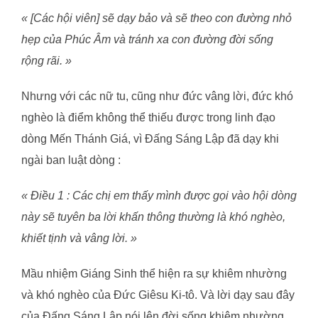
« [Các hội viên]
sẽ dạy bảo và sẽ theo con đường nhỏ
hẹp của Phúc Âm và tránh xa con đường đời sống
rộng rãi.
»
Nhưng với các nữ tu, cũng như đức vâng lời, đức khó
nghèo là điểm không thể thiếu được trong linh đạo
dòng Mến Thánh Giá, vì Đấng Sáng Lập đã dạy khi
ngài ban luật dòng :
«
Điều 1 : Các chị em thấy mình được gọi vào hội dòng
này sẽ tuyên ba lời khấn thông thường là khó nghèo,
khiết tịnh và vâng lời.
»
Mầu nhiệm Giáng Sinh thể hiện ra sự khiêm nhường
và khó nghèo của Đức Giêsu Ki-tô. Và lời dạy sau đây
của Đấng Sáng Lập nói lên đời sống khiêm nhường