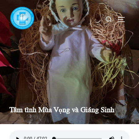
Skip
to
Search
TOGGLE
content
for:
Tâm tình Mùa Vọng và Giáng Sinh