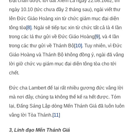
Đặt chân được tới đất Xiêm La ngày 22.08.1662, thì
ngày 10.10 (tức chưa đầy 2 tháng sau), ngài viết thư
lên Đức Giáo Hoàng xin từ chức giám mục đại diện
tông tòa
[8]
. Ngài sẽ tiếp tục xin từ chức tất cả là 4 lần
trong các lá thư gửi về Đức Giáo Hoàng
[9]
, và 4 lần
trong các thư gửi về Thánh Bộ
[10]
. Tuy nhiên, vì Đức
Giáo Hoàng và Thánh Bộ không đồng ý, ngài đã vâng
lời giữ chức vụ giám mục đại diện tông tòa cho tới
chết.
Đức cha Lambert để lại rất nhiều gương đức vâng lời
mà nơi đây, chúng ta không thể kể ra hết được. Tóm
lại, Đấng Sáng Lập dòng Mến Thánh Giá đã luôn luôn
vâng lời Tòa Thánh.
[11]
3, Linh đạo Mến Thánh Giá