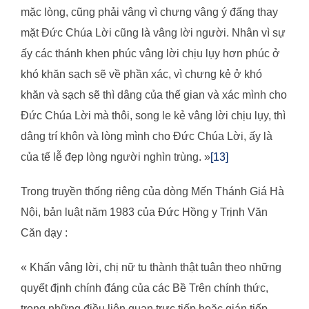
mặc lòng, cũng phải vâng vì chưng vâng ý đấng thay
mặt Đức Chúa Lời cũng là vâng lời người. Nhân vì sự
ấy các thánh khen phúc vâng lời chịu lụy hơn phúc ở
khó khăn sạch sẽ về phần xác, vì chưng kẻ ở khó
khăn và sạch sẽ thì dâng của thế gian và xác mình cho
Đức Chúa Lời mà thôi, song le kẻ vâng lời chịu lụy, thì
dâng trí khôn và lòng mình cho Đức Chúa Lời, ấy là
của tế lễ đẹp lòng người nghìn trùng. »
[13]
Trong truyền thống riêng của dòng Mến Thánh Giá Hà
Nội, bản luật năm 1983 của Đức Hồng y Trịnh Văn
Căn dạy :
« Khấn vâng lời, chị nữ tu thành thật tuân theo những
quyết định chính đáng của các Bề Trên chính thức,
trong những điều liên quan trực tiếp hoặc gián tiếp