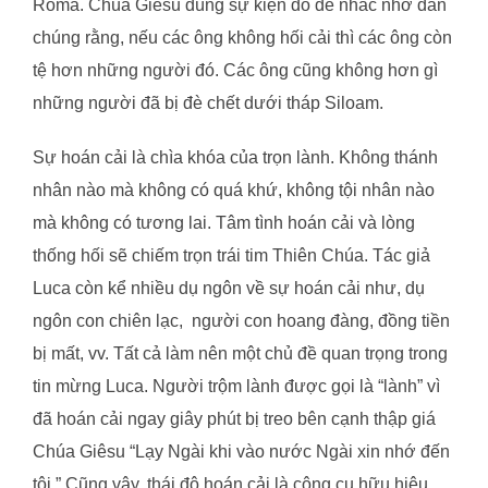
Roma. Chúa Giêsu dùng sự kiện đó để nhắc nhở dân
chúng rằng, nếu các ông không hối cải thì các ông còn
tệ hơn những người đó. Các ông cũng không hơn gì
những người đã bị đè chết dưới tháp Siloam.
Sự hoán cải là chìa khóa của trọn lành. Không thánh
nhân nào mà không có quá khứ, không tội nhân nào
mà không có tương lai. Tâm tình hoán cải và lòng
thống hối sẽ chiếm trọn trái tim Thiên Chúa. Tác giả
Luca còn kể nhiều dụ ngôn về sự hoán cải như, dụ
ngôn con chiên lạc, người con hoang đàng, đồng tiền
bị mất, vv. Tất cả làm nên một chủ đề quan trọng trong
tin mừng Luca. Người trộm lành được gọi là “lành” vì
đã hoán cải ngay giây phút bị treo bên cạnh thập giá
Chúa Giêsu “Lạy Ngài khi vào nước Ngài xin nhớ đến
tôi.” Cũng vậy, thái độ hoán cải là công cụ hữu hiệu