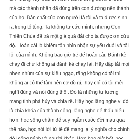
mà các thánh nhân đã dùng trên con đường nên thánh
của họ. Bản chất của con người là tội và ta được sinh
ra trong tổ tông. Ta không tự cứu mình, nhưng Con
Thiên Chúa đã trả một giá quá đắt cho ta được ơn cứu
độ. Hoán cải là khiêm tốn nhìn nhận sự yếu đuối và tội
lỗi của mình, Không bao giờ trễ để hoán cải. Đánh kẻ
chạy đi chứ không ai đánh kẻ chạy lại. Hãy dập tắt mọi
nhen nhúm của sự kiêu ngạo, rằng không có tôi thì
không ai có thể làm nên cơ đồ gì, hay chỉ có tôi mới
nghĩ đúng và nói đúng thôi. Đó là những tư tưởng
mang tính phá hủy và chia rẽ. Hãy học lắng nghe vì đó
là chìa khóa của thành công, lắng nghe để thấu hiểu
hơn, học sống chậm để suy ngẫm cuộc đời mau qua
thế nào, học nói lời tử tế để mang lại ý nghĩa cho chính
đời sống mình và người khác. Hơn bao giờ hết, học